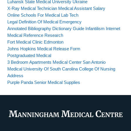
Luhansk State Medical University Ukraine
X-Ray Medical Technician Medical Assistant Salary
Online Schools For Medical Lab Tech
Legal Definition Of Medical Emergency
Annotated Bibliography Dictionary Guide Infantilism Internet
Medical Reference Research
Fort Medical Clinic Edmonton
Johns Hopkins Medical Release Form
Postgraduated Medical
3 Bedroom Apartments Medical Center San Antonio
Medical University Of South Carolina College Of Nursing
Address
Purple Panda Senior Medical Supplies